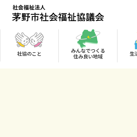
Skip
to
content
みんなでつくる
社協のこと
生
住み良い地域