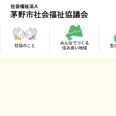
Skip
to
content
みんなでつくる
社協のこと
生
住み良い地域