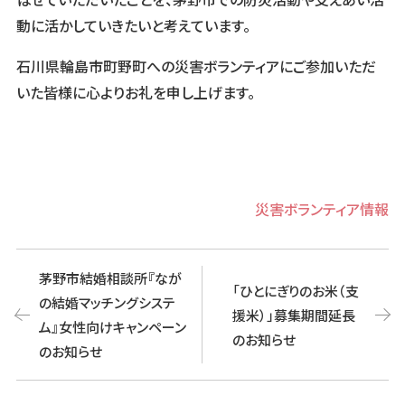
動に活かしていきたいと考えています。
石川県輪島市町野町への災害ボランティアにご参加いただ
いた皆様に心よりお礼を申し上げます。
Categories
災害ボランティア情報
茅野市結婚相談所『なが
「ひとにぎりのお米（支
の結婚マッチングシステ
援米）」募集期間延長
Post
ム』女性向けキャンペーン
のお知らせ
navigation
のお知らせ